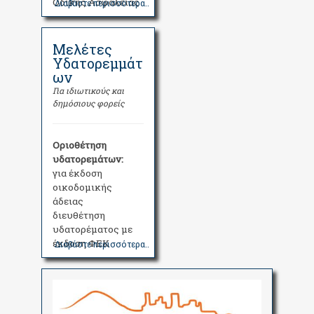
Οδικής Ασφάλειας
Διαβάστε περισσότερα..
Μελέτες
Υδατορεμμάτ
ων
Για ιδιωτικούς και
δημόσιους φορείς
Οριοθέτηση
υδατορεμάτων:
για έκδοση
οικοδομικής
άδειας
διευθέτηση
υδατορέματος με
έκδοση ΦΕΚ
Διαβάστε περισσότερα..